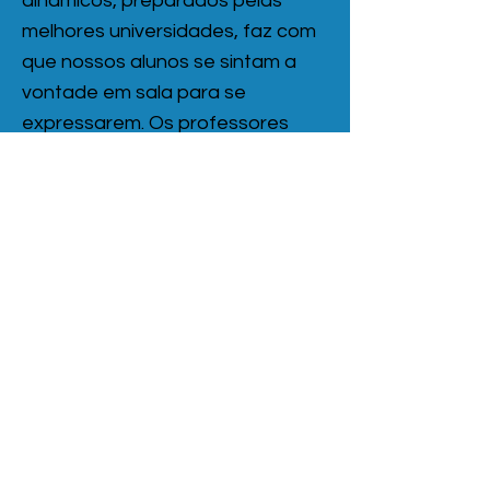
dinâmicos, preparados pelas
melhores universidades, faz com
que nossos alunos se sintam a
vontade em sala para se
expressarem. Os professores
incentivam a autonomia do aluno
e respeitam a sua
individualidade.
TURMAS ABERTAS