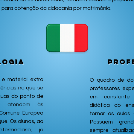
sive, para obtenção da cidadania por matrimônio.
logia
Prof
 e material extra
O quadro de do
ências no que se
professores expe
nguas do ponto de
em constante 
 e atendem às
didática do ens
 Comune Europeo
tornar as aulas 
ngue. Os alunos, ao
Possuem grand
termediário, já
sempre atualiz