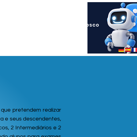
rios
Sobre Nós
Fale Conosco
 que pretendem realizar
ra e seus descendentes,
os, 2 Intermediários e 2
ndo alunos para exames