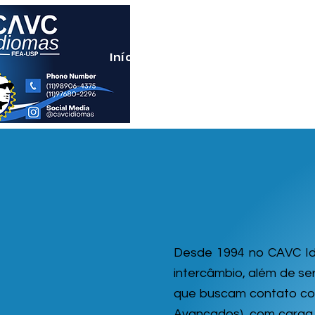
Início
Cursos
Teste de N
Desde 1994 no CAVC Idi
intercâmbio, além de s
que buscam contato com 
Avançados), com carga 