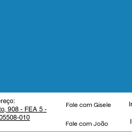
reço:
I
Fale com Gisele
to, 908 - FEA 5 -
 05508-010
Fale com João