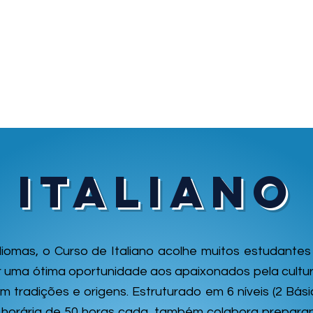
ivelamento
Matricule-se
Bolsas
Calendá
ITALIANO
omas, o Curso de Italiano acolhe muitos estudantes
er uma ótima oportunidade aos apaixonados pela cultu
tradições e origens. Estruturado em 6 níveis (2 Básic
horária de 50 horas cada, também colabora prepara