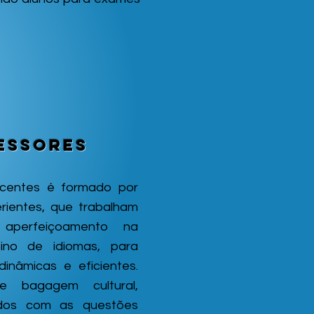
essores
centes é formado por
rientes, que trabalham
aperfeiçoamento na
ino de idiomas, para
dinâmicas e eficientes.
e bagagem cultural,
ados com as questões