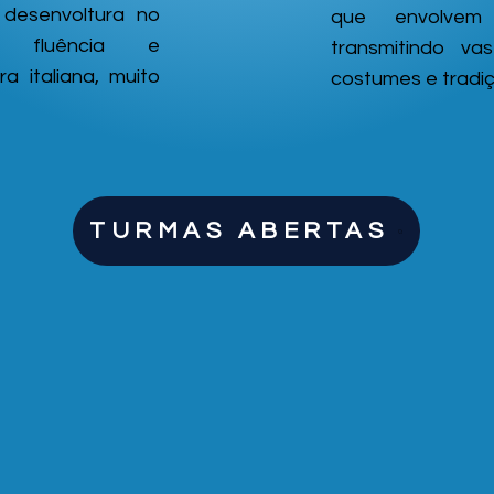
desenvoltura no
que envolvem 
o fluência e
transmitindo va
a italiana, muito
costumes e tradiç
TURMAS ABERTAS