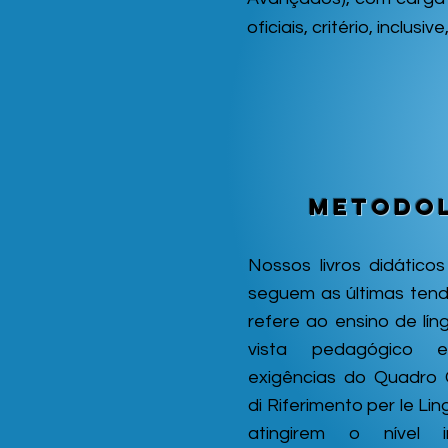
oficiais, critério, inclu
Metodo
Nossos livros didáticos
seguem as últimas tend
refere ao ensino de lí
vista pedagógico
exigências do Quadro
di Riferimento per le Li
atingirem o nível in