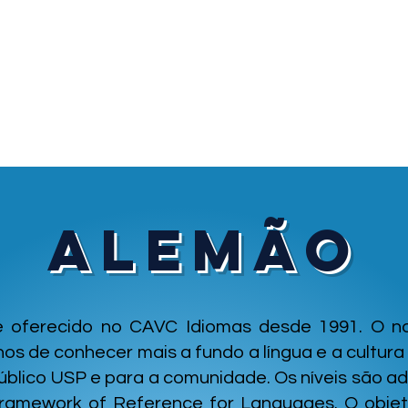
ivelamento
Matricule-se
Bolsas
Calendá
Alemão
 oferecido no CAVC Idiomas desde 1991. O no
os de conhecer mais a fundo a língua e a cultur
público USP e para a comunidade. Os níveis são 
mework of Reference for Languages. O objet