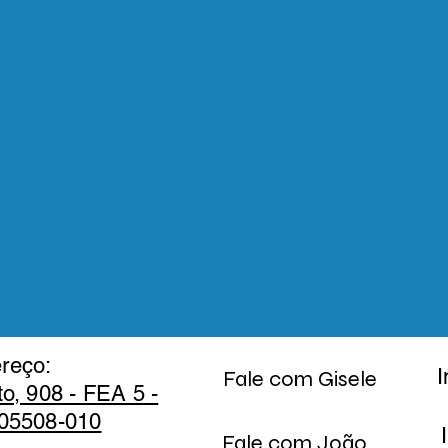
reço:
I
Fale com Gisele
to, 908 - FEA 5 -
 05508-010
Fale com João