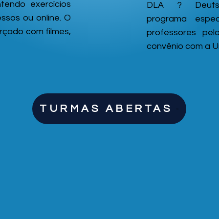
tendo exercícios
DLA ? Deutscht
ssos ou online. O
programa espe
orçado com filmes,
professores pel
convênio com a U
TURMAS ABERTAS