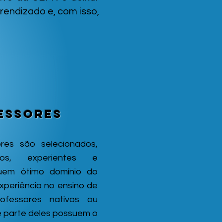
endizado e, com isso,
essores
res são selecionados,
os, experientes e
uem ótimo domínio do
xperiência no ensino de
ofessores nativos ou
de parte deles possuem o