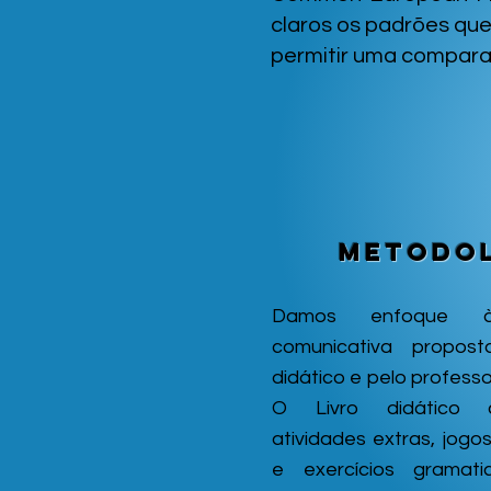
claros os padrões que
permitir uma compara
Metodo
Damos enfoque à
comunicativa propost
didático e pelo professo
O Livro didático 
atividades extras, jogos
e exercícios gramati