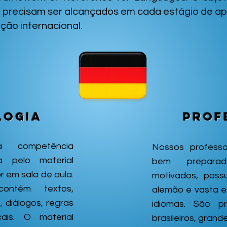
 precisam ser alcançados em cada estágio de apr
ção internacional.
logia
Prof
 competência
Nossos professo
a pelo material
bem preparad
r em sala de aula.
motivados, poss
contém textos,
alemão e vasta e
, diálogos, regras
idiomas. São pr
cais. O material
brasileiros, gran